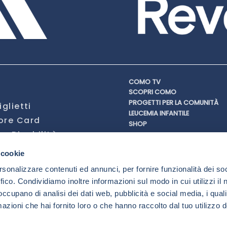
COMO TV
SCOPRI COMO
PROGETTI PER LA COMUNITÀ
iglietti
LEUCEMIA INFANTILE
uore Card
SHOP
n Disabilità
Accrediti
casa
 cookie
Codice Etico
ione Aziendale
Regolamento Stadio
rsonalizzare contenuti ed annunci, per fornire funzionalità dei so
Privacy Policy
ffico. Condividiamo inoltre informazioni sul modo in cui utilizzi il 
Termini e Condizioni
 occupano di analisi dei dati web, pubblicità e social media, i qual
Politica sull’uso dei cookie
azioni che hai fornito loro o che hanno raccolto dal tuo utilizzo d
Impostazioni accessibilità