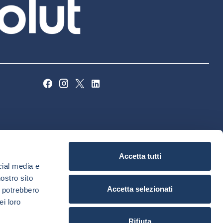
Accetta tutti
cial media e
nostro sito
Accetta selezionati
i potrebbero
ei loro
Rifiuta