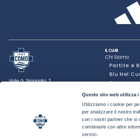
IL CLUB
Chi Siamo
Partite e B
Blu Nel C
Viale G. Sinigaglia, 2
Persone co
22100 Como (CO)
Vicini di 
Questo sito web utilizza i
Registraz
comofootball.com
Utilizziamo i cookie per pe
Notizie
per analizzare il nostro tra
Calendario
con i nostri partner che si
Storia
combinarle con altre inform
Squadra
servizi.
Partners